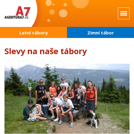
Přejít
k
hlavnímu
obsahu
Letní tábory
Zimní tábor
Slevy na naše tábory