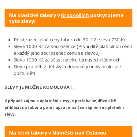
Na klasické tábory v
Krkonoších
poskytujeme
tyto slevy:
Při uhrazení plné ceny tábora do 30. 12.: sleva 750 Kč
Sleva 1000 Kč za sourozence (První dítě platí plnou cenu
a každý jeho sourozenec cenu se slevou).
Sleva 1000 Kč za účast na více turnusech/táborech
Sleva pro děti z dětských domovů je individuální dle
počtu dětí
SLEVY JE MOŽNÉ KUMULOVAT.
V případě zájmu o uplatnění slevy je potřeba nejdříve dítě
přihlásit na tábor a poté napsat email se zájmem o uplatnění
slevy.
Na letní tábory v
Náměšti nad Oslavou